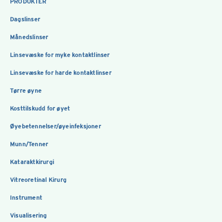
PRODUKTER
Dagslinser
Månedslinser
Linsevæske for myke kontaktlinser
Linsevæske for harde kontaktlinser
Tørre øyne
Kosttilskudd for øyet
Øyebetennelser/øyeinfeksjoner
Munn/Tenner
Kataraktkirurgi
Vitreoretinal Kirurg
Instrument
Visualisering