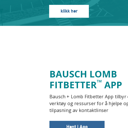
klikk her
BAUSCH LOMB
™
FITBETTER
APP
Bausch + Lomb Fitbetter App tilby
verktøy og ressurser for å hjelpe o
tilpasning av kontaktlinser
Hent i App