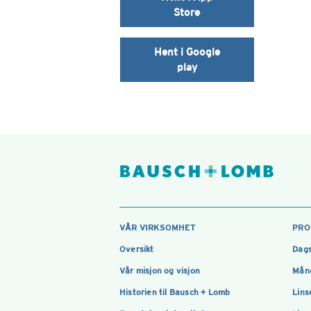
Store
Hent i Google
play
VÅR VIRKSOMHET
PRO
Oversikt
Dags
Vår misjon og visjon
Måne
Historien til Bausch + Lomb
Lins