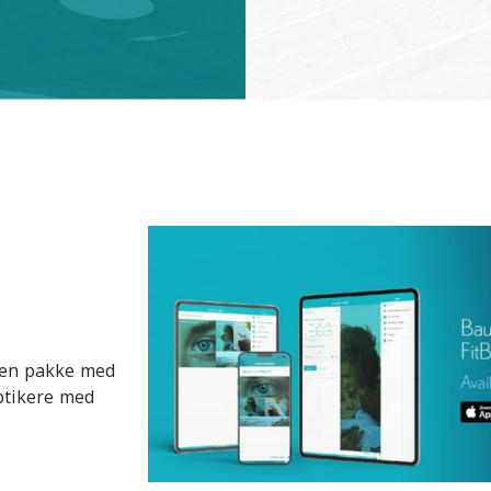
r en pakke med
ptikere med