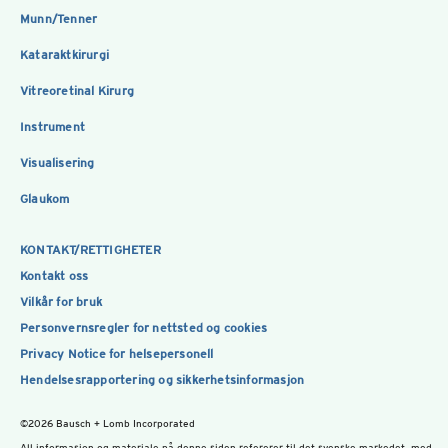
Munn/Tenner
Kataraktkirurgi
Vitreoretinal Kirurg
Instrument
Visualisering
Glaukom
KONTAKT/RETTIGHETER
Kontakt oss
Vilkår for bruk
Personvernsregler for nettsted og cookies
Privacy Notice for helsepersonell
Hendelsesrapportering og sikkerhetsinformasjon
©2026 Bausch + Lomb Incorporated
All informasjon og materiale på denne siden refererer til det svenske markedet, med