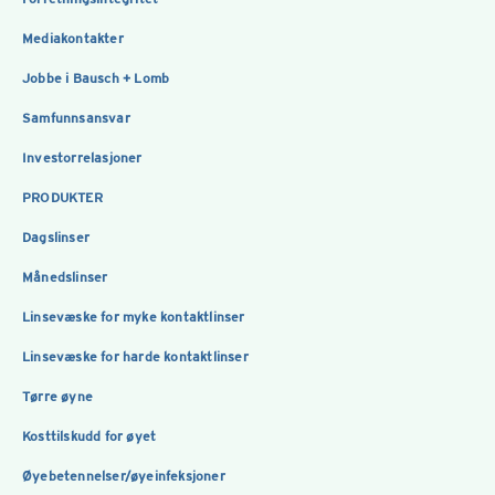
Mediakontakter
Jobbe i Bausch + Lomb
Samfunnsansvar
Investorrelasjoner
PRODUKTER
Dagslinser
Månedslinser
Linsevæske for myke kontaktlinser
Linsevæske for harde kontaktlinser
Tørre øyne
Kosttilskudd for øyet
Øyebetennelser/øyeinfeksjoner