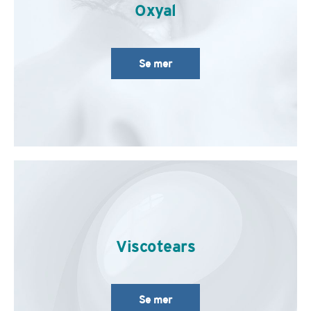
Oxyal
Se mer
Viscotears
Se mer