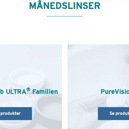
MÅNEDSLINSER
®
mb ULTRA
Familien
PureVisi
 produkter
Se produk