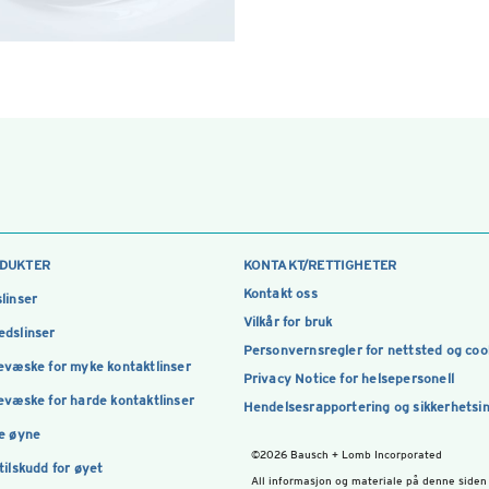
DUKTER
KONTAKT/RETTIGHETER
Kontakt oss
linser
Vilkår for bruk
dslinser
Personvernsregler for nettsted og coo
evæske for myke kontaktlinser
Privacy Notice for helsepersonell
evæske for harde kontaktlinser
Hendelsesrapportering og sikkerhetsi
e øyne
©2026 Bausch + Lomb Incorporated
tilskudd for øyet
All informasjon og materiale på denne siden