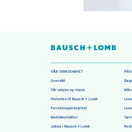
VÅR VIRKSOMHET
PRO
Oversikt
Dags
Vår misjon og visjon
Måne
Historien til Bausch + Lomb
Lins
Forretningsintegritet
Lins
Mediakontakter
Tørr
Jobbe i Bausch + Lomb
Kost