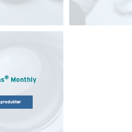
®
ns
Monthly
 produkter