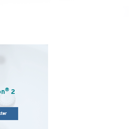
®
on
2
ter