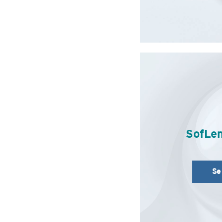
SofLe
Se