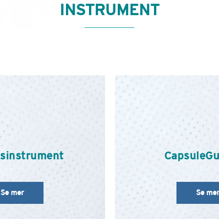
INSTRUMENT
sinstrument
CapsuleGu
Se mer
Se me