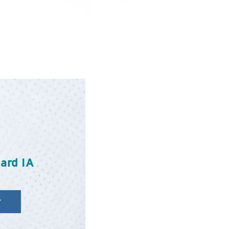
ard IA
r