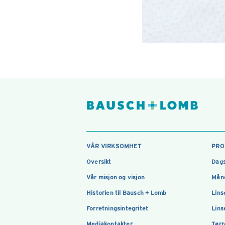
VÅR VIRKSOMHET
PRO
Oversikt
Dags
Vår misjon og visjon
Måne
Historien til Bausch + Lomb
Lins
Forretningsintegritet
Lins
Mediakontakter
Tørr