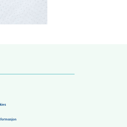
kies
nformasjon